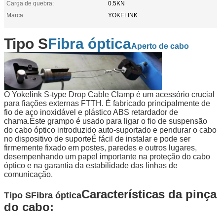
Carga de quebra:
0.5KN
Marca:
YOKELINK
Tipo S
Fibra óptica
Aperto de cabo
O Yokelink S-type Drop Cable Clamp é um acessório crucial
para fiações externas FTTH. É fabricado principalmente de
fio de aço inoxidável e plástico ABS retardador de
chama.Este grampo é usado para ligar o fio de suspensão
do cabo óptico introduzido auto-suportado e pendurar o cabo
no dispositivo de suporteÉ fácil de instalar e pode ser
firmemente fixado em postes, paredes e outros lugares,
desempenhando um papel importante na proteção do cabo
óptico e na garantia da estabilidade das linhas de
comunicação.
Características da pinça
Tipo S
Fibra óptica
do cabo: