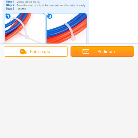
Bate-papo
Pedir um
orçamento
Manusear ferramenta de ligação de
cabo de nylon com tensão ajustável
Esta arma de amarras de cabo vai fazer largura de laço de cabo de nylon de
2,5-9,5 mm. Ele fornece um corte flush cada amarra é usado para obter uma
instalação limpa e profissional sem deixar bordas afiadas