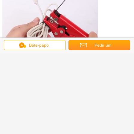
Bate-papo
Pedir um
orçamento
Para fixar e cortar automaticamente
abraçadeiras com pressão de
amarração ajustável, corta
abraçadeiras de aço inoxidável de
forma limpa e sem bordas afiadas.
Esta versátil ferramenta de tensionamento e corte de cabos funciona com
qualquer comprimento de abraçadeira de cabo e suporta abraçadeiras com
largura de até 0,47 pol (12 mm) e espessura de até 0,01 pol (0,3 mm).
Recursos da Pistola de Abraçadeiras de Aço Inoxidável: