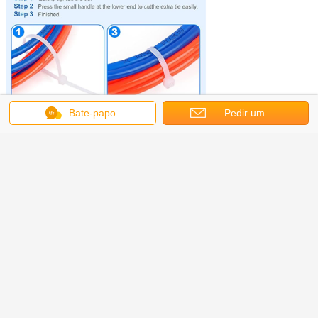
Bate-papo
Pedir um
orçamento
Manusear ferramenta de ligação de
cabo de nylon com tensão ajustável
Esta arma de amarras de cabo vai fazer largura de laço de cabo de nylon de
2,5-9,5 mm. Ele fornece um corte flush cada amarra é usado para obter uma
instalação limpa e profissional sem deixar bordas afiadas
A ferramenta de ligação de fios pode ser usada para cortar ligações de cabos,