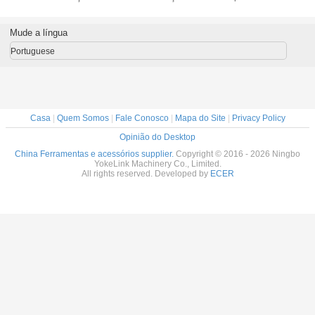
 Pistola
Abraçadeiras de
inoxidável Nylon
Fixadores
auto-bloq
al para
Nylon com
Cable Zip Tie Tool
Abraçadeiras de
eiras de
Tensão de
Cable Tie Gun
Aço Inoxidável
Mude a língua
lon
Fixação Rápida e
Ferramenta de
Ferramenta de
Potente Ajustável
fixação
Enrolar Pistola de
Portuguese
e Cortador
Abraçadeiras de
Embutido, 2,4 mm
Nylon Plástico
~ 4,8 mm
Aço
Casa
|
Quem Somos
|
Fale Conosco
|
Mapa do Site
|
Privacy Policy
Opinião do Desktop
China Ferramentas e acessórios supplier.
Copyright © 2016 - 2026 Ningbo
YokeLink Machinery Co., Limited.
All rights reserved. Developed by
ECER