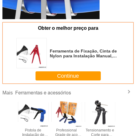
Obter o melhor preço para
Ferramenta de Fixação, Cinta de
Nylon para Instalação Manual,
Ferramenta de Corte, Cinta de
Nylon de 2,4-9,0 mm, Pistola de
Zip de Cinta de Nylon
Continue
Ferramentas e acessórios
Mais
lo para
Ferramenta de
OEM ODM FBA
Ferramentas de
Cable Tie
enta de
Pistola de
Professional
Tensionamento e
inoxidáv
 e Corte
Instalação de
Grade de aço
Corte para
fecho de