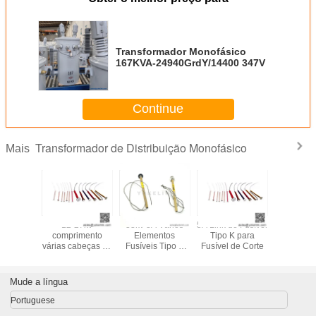
Transformador Monofásico
167KVA-24940GrdY/14400 347V
Continue
Transformador de Distribuição Monofásico
Mais
 MTFC3
12-27kv
33kv 3A Vários
5A Link de Fusível
Transform
utout de
comprimento
Elementos
Tipo K para
Distrib
l para
várias cabeças de
Fusíveis Tipo K
Fusível de Corte
Monofás
 de linha
botões removíveis
com Cabeça de
Desemp
tipo K elementos
Botão Removível
Duráve
de fusível
Fusível d
Mude a língua
ligações de
fusível
Portuguese