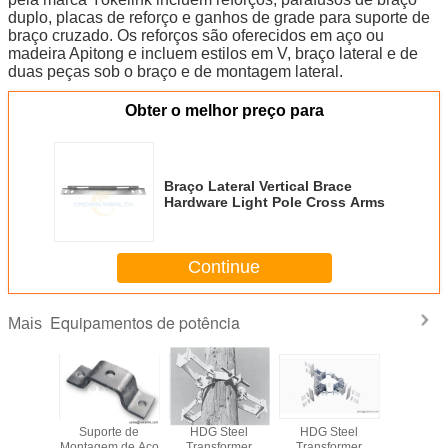
duplo, placas de reforço e ganhos de grade para suporte de
braço cruzado. Os reforços são oferecidos em aço ou
madeira Apitong e incluem estilos em V, braço lateral e de
duas peças sob o braço e de montagem lateral.
Obter o melhor preço para
Braço Lateral Vertical Brace
Hardware Light Pole Cross Arms
Continue
Equipamentos de potência
Mais
sarm
Suporte de
HDG Steel
HDG Steel
Braçad
 Bracket
Montagem de Aço
Transformer
Transformer
Ajustáve