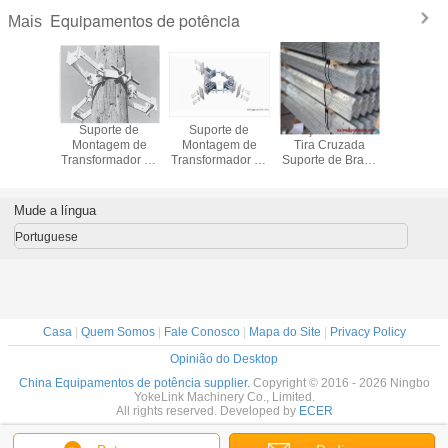
Equipamentos de potência
Mais
te de
Suporte de
Suporte de
Braço Cruzado
Braçad
m de Aço
Montagem de
Montagem de
Tira Cruzada
Ajustáve
lador de
Transformador de
Transformador de
Suporte de Braço
Poste de U
ste
Aço HDG
Aço HDG
Cruzado para
Elétrica de
Utilidade
Mude a língua
Portuguese
Casa
|
Quem Somos
|
Fale Conosco
|
Mapa do Site
|
Privacy Policy
Opinião do Desktop
China Equipamentos de potência supplier.
Copyright © 2016 - 2026 Ningbo
YokeLink Machinery Co., Limited.
All rights reserved. Developed by
ECER